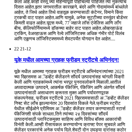
केला आहे.काही वस्तू ज्या महिन्यांपूर्वी पोहोचल्या पाहिजेत त्या नुकत्याच
दिसत आहेत.इतर जगभरातील कारखाने, बंदरे आणि गोदामांमध्ये बांधलेले
आहेत, ते जिथे आहेत तिथे वाहतूक करण्यासाठी कंटेनर, विमाने किंवा
ट्रकची वाट पाहत आहेत.आणि यामुळे, अनेक सुट्टीच्या वस्तूंवर बोर्डभर
किमती वाढत आहेत.यूएस मध्ये, 77 जहाजे लॉस एंजेलिस आणि लॉंग
बीच, कॅलिफोर्नियामध्ये डॉकच्या बाहेर वाट पाहत आहेत.ओव्हरहाऊंड
ट्रकिंग, वेअरहाऊस आणि रेल्वे लॉजिस्टिक्स अधिक गंभीर पोर्ट विलंब
आणि एकूणच लॉजिस्टिक्समध्ये शेवटपर्यंत योगदान देत आहेत....
22
21-12
यूके मधील आमच्या ग्राहक फ्रीडम स्ट्रीटचे अभिनंदन!
यूके मधील आमच्या ग्राहक फ्रीडम स्ट्रीटचे अभिनंदन!त्यांच्या 2021
च्या ख्रिसमस अॅडव्हेंट कॅलेंडरने सौंदर्य उत्पादनांसह चांगली विक्री
केली आणि ग्राहकांमध्ये त्यांना भरपूर पुनरावलोकने मिळाली.आतील
अपवादात्मक उत्पादने, आकर्षक पॅकेजिंग, पॅकेजिंग आणि अंतर्गत सौंदर्य
उत्पादनांसाठी असाधारण क्रूरता मुक्त आणि पर्यावरणपूरक
संकल्पनेसह, फ्रीडम स्ट्रीटचे 2021 ख्रिसमससाठी अॅडव्हेंट कॅलेंडर
गिफ्ट सेट लाँच झाल्यानंतर 20 दिवसांत विकले गेले.फ्रीडम स्ट्रीट
येथील सीईओने प्रीमियम अॅडव्हेंट कॅलेंडर तयार करण्यासाठी स्टार्स
पॅकेजिंगशी संपर्क साधला.तिने त्यांच्या २४ दिवसांच्या सौंदर्य
उत्पादनांसाठी प्लास्टिकमुक्त साहित्य आणि विविध बॉक्स आकारांची
विनंती केली.आम्ही रीसायकल करण्यायोग्य क्राफ्ट पेपर सुचवले आणि
कॅलेंडर प्रकारांचे अनेक पर्याय दिले.शेवटी दोन उघड्या दारांसह कठोर