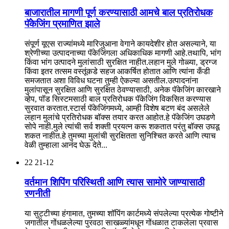
बाजारातील मागणी पूर्ण करण्यासाठी आमचे बाल प्रतिरोधक
पॅकेजिंग प्रमाणित झाले
संपूर्ण यूएस राज्यांमध्ये मारिजुआना वेगाने कायदेशीर होत असल्याने, या
श्रेणीच्या उत्पादनाच्या पॅकेजिंगला अधिकाधिक मागणी आहे.तथापि, भांग
किंवा भांग उत्पादने मुलांसाठी सुरक्षित नाहीत.लहान मुले गोळ्या, ड्रग्ज
किंवा इतर तत्सम वस्तूंकडे सहज आकर्षित होतात आणि त्यांना कँडी
समजतात अशा विविध घटना तुम्ही ऐकल्या असतील.उत्पादनांना
मुलांपासून सुरक्षित आणि सुरक्षित ठेवण्यासाठी, अनेक पॅकेजिंग कारखाने
व्हेप, पॉड सिस्टमसाठी बाल प्रतिरोधक पॅकेजिंग विकसित करण्यास
सुरवात करतात.स्टार्स पॅकेजिंगमध्ये, आम्ही विशेष बटण बंद असलेले
लहान मुलांचे प्रतिरोधक बॉक्स तयार करत आहोत.हे पॅकेजिंग उघडणे
सोपे नाही.मुले त्यांची सर्व शक्ती प्रयत्न करू शकतात परंतु बॉक्स उघडू
शकत नाहीत.हे तुमच्या मुलांची सुरक्षितता सुनिश्चित करते आणि त्याच
वेळी तुम्हाला आनंद घेऊ देते...
22
21-12
वर्तमान शिपिंग परिस्थिती आणि त्यास सामोरे जाण्यासाठी
रणनीती
या सुट्टीच्या हंगामात, तुमच्या शॉपिंग कार्टमध्ये संपलेल्या प्रत्येक गोष्टीने
जगातील गोंधळलेल्या पुरवठा साखळ्यांमधून गोंधळात टाकलेला प्रवास