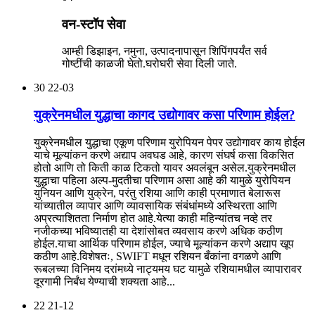
वन-स्टॉप सेवा
आम्ही डिझाइन, नमुना, उत्पादनापासून शिपिंगपर्यंत सर्व
गोष्टींची काळजी घेतो.घरोघरी सेवा दिली जाते.
30
22-03
युक्रेनमधील युद्धाचा कागद उद्योगावर कसा परिणाम होईल?
युक्रेनमधील युद्धाचा एकूण परिणाम युरोपियन पेपर उद्योगावर काय होईल
याचे मूल्यांकन करणे अद्याप अवघड आहे, कारण संघर्ष कसा विकसित
होतो आणि तो किती काळ टिकतो यावर अवलंबून असेल.युक्रेनमधील
युद्धाचा पहिला अल्प-मुदतीचा परिणाम असा आहे की यामुळे युरोपियन
युनियन आणि युक्रेन, परंतु रशिया आणि काही प्रमाणात बेलारूस
यांच्यातील व्यापार आणि व्यावसायिक संबंधांमध्ये अस्थिरता आणि
अप्रत्याशितता निर्माण होत आहे.येत्या काही महिन्यांतच नव्हे तर
नजीकच्या भविष्यातही या देशांसोबत व्यवसाय करणे अधिक कठीण
होईल.याचा आर्थिक परिणाम होईल, ज्याचे मूल्यांकन करणे अद्याप खूप
कठीण आहे.विशेषतः, SWIFT मधून रशियन बँकांना वगळणे आणि
रूबलच्या विनिमय दरांमध्ये नाट्यमय घट यामुळे रशियामधील व्यापारावर
दूरगामी निर्बंध येण्याची शक्यता आहे...
22
21-12