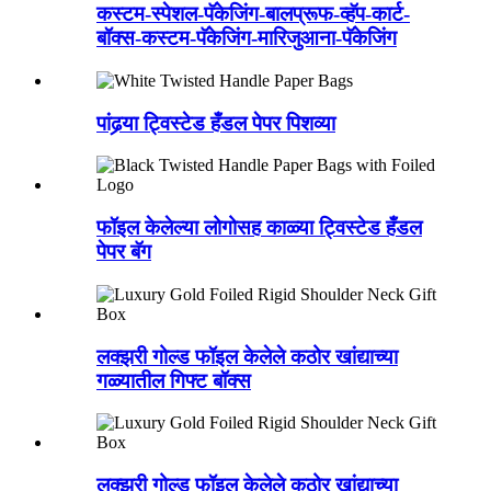
कस्टम-स्पेशल-पॅकेजिंग-बालप्रूफ-व्हॅप-कार्ट-
बॉक्स-कस्टम-पॅकेजिंग-मारिजुआना-पॅकेजिंग
पांढर्‍या ट्विस्टेड हँडल पेपर पिशव्या
फॉइल केलेल्या लोगोसह काळ्या ट्विस्टेड हँडल
पेपर बॅग
लक्झरी गोल्ड फॉइल केलेले कठोर खांद्याच्या
गळ्यातील गिफ्ट बॉक्स
लक्झरी गोल्ड फॉइल केलेले कठोर खांद्याच्या