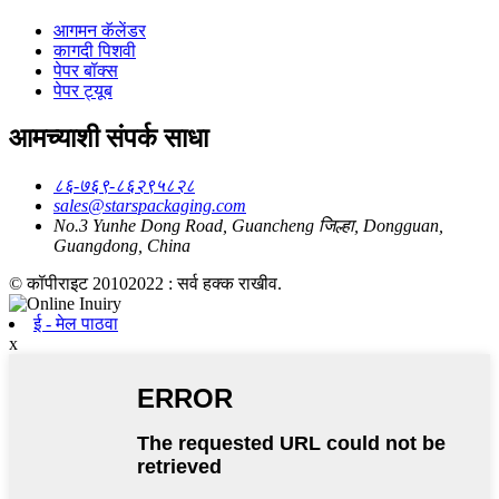
आगमन कॅलेंडर
कागदी पिशवी
पेपर बॉक्स
पेपर ट्यूब
आमच्याशी संपर्क साधा
८६-७६९-८६२९५८२८
sales@starspackaging.com
No.3 Yunhe Dong Road, Guancheng जिल्हा, Dongguan,
Guangdong, China
© कॉपीराइट 20102022 : सर्व हक्क राखीव.
ई - मेल पाठवा
x