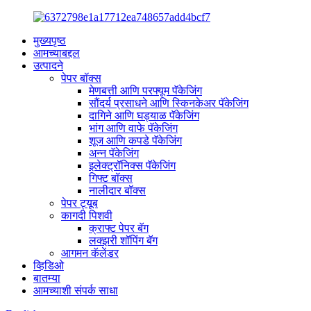
मुख्यपृष्ठ
आमच्याबद्दल
उत्पादने
पेपर बॉक्स
मेणबत्ती आणि परफ्यूम पॅकेजिंग
सौंदर्य प्रसाधने आणि स्किनकेअर पॅकेजिंग
दागिने आणि घड्याळ पॅकेजिंग
भांग आणि वाफे पॅकेजिंग
शूज आणि कपडे पॅकेजिंग
अन्न पॅकेजिंग
इलेक्ट्रॉनिक्स पॅकेजिंग
गिफ्ट बॉक्स
नालीदार बॉक्स
पेपर ट्यूब
कागदी पिशवी
क्राफ्ट पेपर बॅग
लक्झरी शॉपिंग बॅग
आगमन कॅलेंडर
व्हिडिओ
बातम्या
आमच्याशी संपर्क साधा