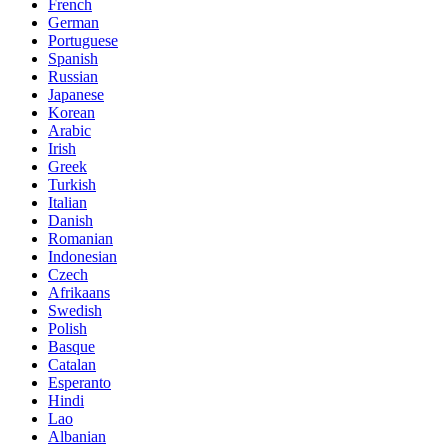
French
German
Portuguese
Spanish
Russian
Japanese
Korean
Arabic
Irish
Greek
Turkish
Italian
Danish
Romanian
Indonesian
Czech
Afrikaans
Swedish
Polish
Basque
Catalan
Esperanto
Hindi
Lao
Albanian