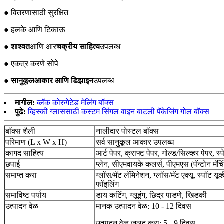
● वितरणासाठी सुरक्षित
● हलके आणि टिकाऊ
● शाश्वत
आणि आर
चक्रीय साहित्य
उपलब्ध
● एकत्र करणे सोपे
● सानुकूल
आकार आणि डिझाइन
उपलब्ध
मागील:
ब्लॅक कोरुगेटेड मेलिंग बॉक्स
पुढे:
व्हिस्की ग्लाससाठी कस्टम सिंगल वाइन बाटली पॅकेजिंग गोल बॉक्स
बॉक्स शैली
नालीदार पोस्टल बॉक्स
परिमाण (L x W x H)
सर्व सानुकूल आकार उपलब्ध
कागद साहित्य
आर्ट पेपर, क्राफ्ट पेपर, गोल्ड/सिल्व्हर पेपर, स्
छपाई
प्लेन, सीएमवायके कलर्स, पीएमएस (पॅन्टोन मॅचि
समाप्त करा
ग्लॉस/मॅट लॅमिनेशन, ग्लॉस/मॅट एक्यू, स्पॉट यूव्ह
फॉइलिंग
समाविष्ट पर्याय
डाय कटिंग, ग्लूइंग, छिद्र पाडणे, खिडकी
उत्पादन वेळ
मानक उत्पादन वेळ: 10 - 12 दिवस
उत्पादन वेळ जलद करा: 5 - 9 दिवस