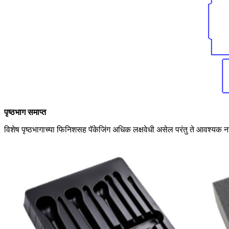
पृष्ठभाग समाप्त
विशेष पृष्ठभागाच्या फिनिशसह पॅकेजिंग अधिक लक्षवेधी असेल परंतु ते आवश्यक ना