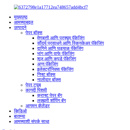
मुख्यपृष्ठ
आमच्याबद्दल
उत्पादने
पेपर बॉक्स
मेणबत्ती आणि परफ्यूम पॅकेजिंग
सौंदर्य प्रसाधने आणि स्किनकेअर पॅकेजिंग
दागिने आणि घड्याळ पॅकेजिंग
भांग आणि वाफे पॅकेजिंग
शूज आणि कपडे पॅकेजिंग
अन्न पॅकेजिंग
इलेक्ट्रॉनिक्स पॅकेजिंग
गिफ्ट बॉक्स
नालीदार बॉक्स
पेपर ट्यूब
कागदी पिशवी
क्राफ्ट पेपर बॅग
लक्झरी शॉपिंग बॅग
आगमन कॅलेंडर
व्हिडिओ
बातम्या
आमच्याशी संपर्क साधा