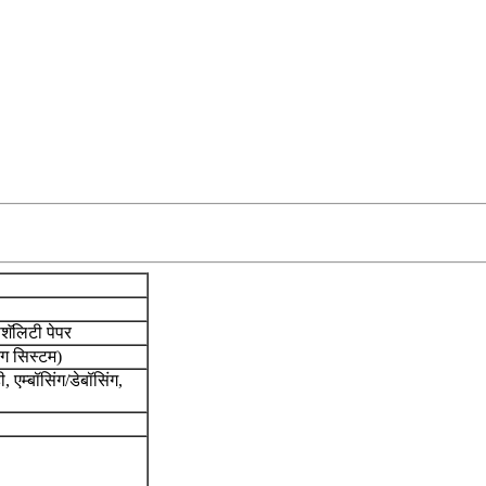
पेशॅलिटी पेपर
ंग सिस्टम)
ी, एम्बॉसिंग/डेबॉसिंग,