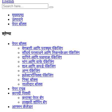
English
मुख्यपृष्ठ
उत्पादने
पेपर बॉक्स
श्रेण्या
पेपर बॉक्स
मेणबत्ती आणि परफ्यूम पॅकेजिंग
सौंदर्य प्रसाधने आणि स्किनकेअर पॅकेजिंग
दागिने आणि घड्याळ पॅकेजिंग
भांग आणि वाफे पॅकेजिंग
शूज आणि कपडे पॅकेजिंग
अन्न पॅकेजिंग
इलेक्ट्रॉनिक्स पॅकेजिंग
गिफ्ट बॉक्स
नालीदार बॉक्स
पेपर ट्यूब
कागदी पिशवी
क्राफ्ट पेपर बॅग
लक्झरी शॉपिंग बॅग
आगमन कॅलेंडर