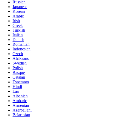
Russian
Japanese
Korean
Arabic
Irish
Greek
Turkish
Italian
Danish
Romanian
Indonesian
Czech
Afrikaans
Swedish
Polish
Basque
Catalan
Esperanto
Hindi
Lao
Albanian
Amharic
Armenian
Azerbaijani
Belarusian