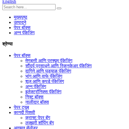
English
मुख्यपृष्ठ
उत्पादने
पेपर बॉक्स
अन्न पॅकेजिंग
श्रेण्या
पेपर बॉक्स
मेणबत्ती आणि परफ्यूम पॅकेजिंग
सौंदर्य प्रसाधने आणि स्किनकेअर पॅकेजिंग
दागिने आणि घड्याळ पॅकेजिंग
भांग आणि वाफे पॅकेजिंग
शूज आणि कपडे पॅकेजिंग
अन्न पॅकेजिंग
इलेक्ट्रॉनिक्स पॅकेजिंग
गिफ्ट बॉक्स
नालीदार बॉक्स
पेपर ट्यूब
कागदी पिशवी
क्राफ्ट पेपर बॅग
लक्झरी शॉपिंग बॅग
आगमन कॅलेंडर