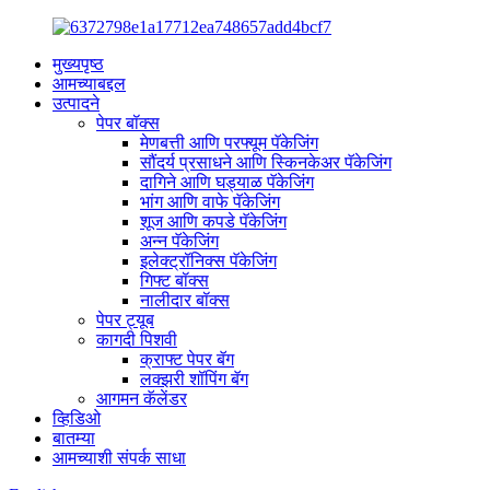
मुख्यपृष्ठ
आमच्याबद्दल
उत्पादने
पेपर बॉक्स
मेणबत्ती आणि परफ्यूम पॅकेजिंग
सौंदर्य प्रसाधने आणि स्किनकेअर पॅकेजिंग
दागिने आणि घड्याळ पॅकेजिंग
भांग आणि वाफे पॅकेजिंग
शूज आणि कपडे पॅकेजिंग
अन्न पॅकेजिंग
इलेक्ट्रॉनिक्स पॅकेजिंग
गिफ्ट बॉक्स
नालीदार बॉक्स
पेपर ट्यूब
कागदी पिशवी
क्राफ्ट पेपर बॅग
लक्झरी शॉपिंग बॅग
आगमन कॅलेंडर
व्हिडिओ
बातम्या
आमच्याशी संपर्क साधा