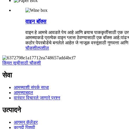
वाइन बॉक्स
वाइन हे आमचे आवडते पेय आहे आणि बर्‍याच पाककृतींसाठी एक उत्तम
आमच्याकडे प्रत्येक वाइन ग्लास ठेवण्यासाठी एक बॉक्स आहे.पांढऱ
कठोर पेपरबोर्डचे बनलेले आहेत जे नाजूक वस्तूंसाठी गुणवत्ता आणि स
चौकशी
तपशील
किंमत सूचीसाठी चौकशी
सेवा
आमच्याशी संपर्क साधा
आमच्याबद्दल
वारंवार विचारले जाणारे प्रश्न
उत्पादने
आगमन कॅलेंडर
कागदी पिशवी