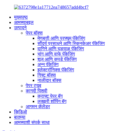
मुख्यपृष्ठ
आमच्याबद्दल
उत्पादने
पेपर बॉक्स
मेणबत्ती आणि परफ्यूम पॅकेजिंग
सौंदर्य प्रसाधने आणि स्किनकेअर पॅकेजिंग
दागिने आणि घड्याळ पॅकेजिंग
भांग आणि वाफे पॅकेजिंग
शूज आणि कपडे पॅकेजिंग
अन्न पॅकेजिंग
इलेक्ट्रॉनिक्स पॅकेजिंग
गिफ्ट बॉक्स
नालीदार बॉक्स
पेपर ट्यूब
कागदी पिशवी
क्राफ्ट पेपर बॅग
लक्झरी शॉपिंग बॅग
आगमन कॅलेंडर
व्हिडिओ
बातम्या
आमच्याशी संपर्क साधा