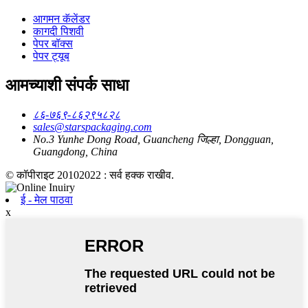
आगमन कॅलेंडर
कागदी पिशवी
पेपर बॉक्स
पेपर ट्यूब
आमच्याशी संपर्क साधा
८६-७६९-८६२९५८२८
sales@starspackaging.com
No.3 Yunhe Dong Road, Guancheng जिल्हा, Dongguan,
Guangdong, China
© कॉपीराइट 20102022 : सर्व हक्क राखीव.
ई - मेल पाठवा
x