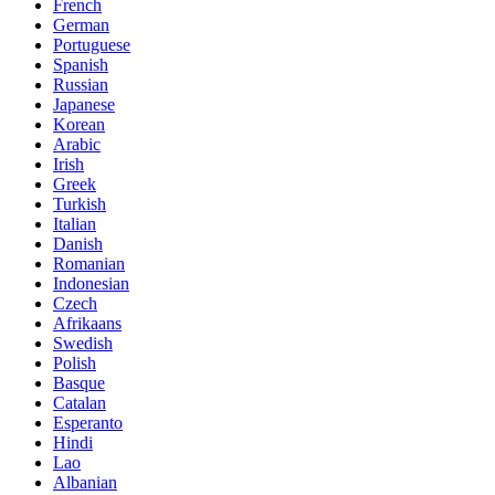
French
German
Portuguese
Spanish
Russian
Japanese
Korean
Arabic
Irish
Greek
Turkish
Italian
Danish
Romanian
Indonesian
Czech
Afrikaans
Swedish
Polish
Basque
Catalan
Esperanto
Hindi
Lao
Albanian