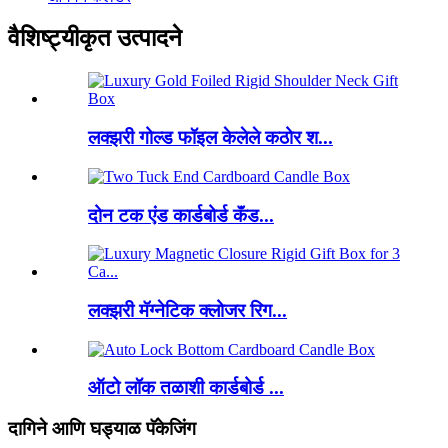
वैशिष्ट्यीकृत उत्पादने
लक्झरी गोल्ड फॉइल केलेले कठोर श...
दोन टक एंड कार्डबोर्ड कॅंड...
लक्झरी मॅग्नेटिक क्लोजर रिग...
ऑटो लॉक तळाशी कार्डबोर्ड ...
दागिने आणि घड्याळ पॅकेजिंग