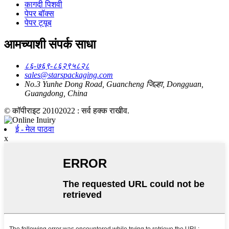
कागदी पिशवी
पेपर बॉक्स
पेपर ट्यूब
आमच्याशी संपर्क साधा
८६-७६९-८६२९५८२८
sales@starspackaging.com
No.3 Yunhe Dong Road, Guancheng जिल्हा, Dongguan,
Guangdong, China
© कॉपीराइट 20102022 : सर्व हक्क राखीव.
ई - मेल पाठवा
x