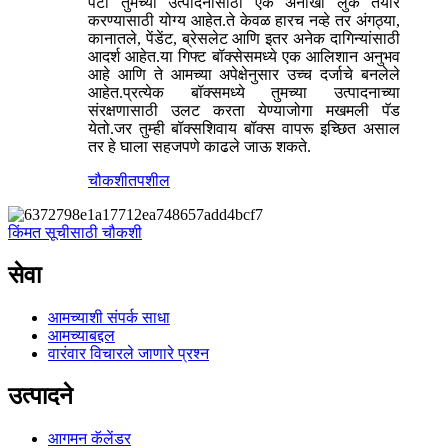
पेटी तुमच्या उत्पादनांसाठी एक अनोखा लुक तयार
करण्यासाठी योग्य आहेत.ते केवळ हारच नव्हे तर अंगठ्या,
कानातले, पेंडेंट, ब्रेसलेट आणि इतर अनेक दागिन्यांसाठी
आदर्श आहेत.या गिफ्ट बॉक्सेसमध्ये एक आलिशान अनुभव
आहे आणि ते आमच्या अपेक्षेनुसार उच्च दर्जाचे बनलेले
आहेत.प्रत्येक बॉक्समध्ये तुमच्या उत्पादनाच्या
संरक्षणासाठी उलट करता येण्याजोगा मखमली पॅड
येतो.जर तुम्ही बॉक्सशिवाय बॉक्स वापरू इच्छित असाल
तर हे घाला सहजपणे काढले जाऊ शकते.
चौकशी
तपशील
किंमत सूचीसाठी चौकशी
सेवा
आमच्याशी संपर्क साधा
आमच्याबद्दल
वारंवार विचारले जाणारे प्रश्न
उत्पादने
आगमन कॅलेंडर