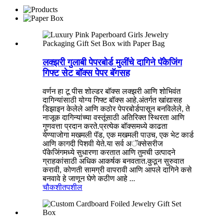
लक्झरी गुलाबी पेपरबोर्ड मुलींचे दागिने पॅकेजिंग
गिफ्ट सेट बॉक्स पेपर बॅगसह
वर्णन हा टू पीस शोल्डर बॉक्स लक्झरी आणि शोभिवंत
दागिन्यांसाठी योग्य गिफ्ट बॉक्स आहे.अंतर्गत खांद्यासह
डिझाइन केलेले आणि कठोर पेपरबोर्डपासून बनविलेले, ते
नाजूक दागिन्यांच्या वस्तूंसाठी अतिरिक्त स्थिरता आणि
गुणवत्ता प्रदान करते.प्रत्येक बॉक्समध्ये काढता
येण्याजोगा मखमली पॅड, एक मखमली पाउच, एक भेट कार्ड
आणि कागदी पिशवी येते.या सर्व अॅक्सेसरीज
पॅकेजिंगमध्ये सुधारणा करतात आणि तुमची उत्पादने
ग्राहकांसाठी अधिक आकर्षक बनवतात.कुठून सुरुवात
करावी, कोणती सामग्री वापरावी आणि आपले दागिने कसे
बनवावे हे जाणून घेणे कठीण आहे ...
चौकशी
तपशील