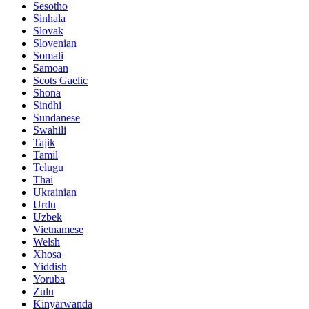
Sesotho
Sinhala
Slovak
Slovenian
Somali
Samoan
Scots Gaelic
Shona
Sindhi
Sundanese
Swahili
Tajik
Tamil
Telugu
Thai
Ukrainian
Urdu
Uzbek
Vietnamese
Welsh
Xhosa
Yiddish
Yoruba
Zulu
Kinyarwanda