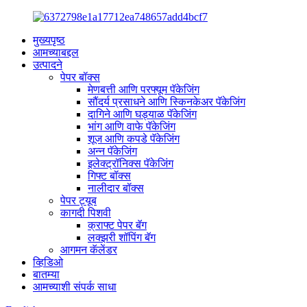
मुख्यपृष्ठ
आमच्याबद्दल
उत्पादने
पेपर बॉक्स
मेणबत्ती आणि परफ्यूम पॅकेजिंग
सौंदर्य प्रसाधने आणि स्किनकेअर पॅकेजिंग
दागिने आणि घड्याळ पॅकेजिंग
भांग आणि वाफे पॅकेजिंग
शूज आणि कपडे पॅकेजिंग
अन्न पॅकेजिंग
इलेक्ट्रॉनिक्स पॅकेजिंग
गिफ्ट बॉक्स
नालीदार बॉक्स
पेपर ट्यूब
कागदी पिशवी
क्राफ्ट पेपर बॅग
लक्झरी शॉपिंग बॅग
आगमन कॅलेंडर
व्हिडिओ
बातम्या
आमच्याशी संपर्क साधा