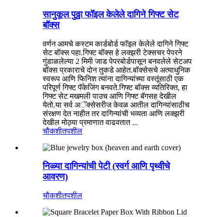
सानुकूल पुठ्ठा फॉइल केलेले दागिने गिफ्ट सेट
बॉक्स
वर्णन आमचे कस्टम कार्डबोर्ड फॉइल केलेले दागिने गिफ्ट
सेट बॉक्स पहा.गिफ्ट बॉक्स हे लक्झरी टेक्सचर पेपरने
गुंडाळलेल्या 2 मिमी जाड पेपरबोर्डपासून बनवलेले सेटअप
बॉक्स प्रकाराचे दोन तुकडे आहेत.बॉक्सेसचे अत्याधुनिक
स्वरूप आणि फिनिश त्यांना दागिन्यांच्या वस्तूंसाठी एक
परिपूर्ण गिफ्ट पॅकेजिंग बनवते.गिफ्ट बॉक्स व्यतिरिक्त, हा
गिफ्ट सेट मखमली पाउच आणि गिफ्ट बॅगसह देखील
येतो.या सर्व अॅक्सेसरीज केवळ आतील दागिन्यांसाठीच
संरक्षण देत नाहीत तर दागिन्यांची भव्यता आणि लक्झरी
देखील मोठ्या प्रमाणात वाढवतात ...
चौकशी
तपशील
निळ्या दागिन्यांची पेटी (स्वर्ग आणि पृथ्वीचे
आवरण)
चौकशी
तपशील