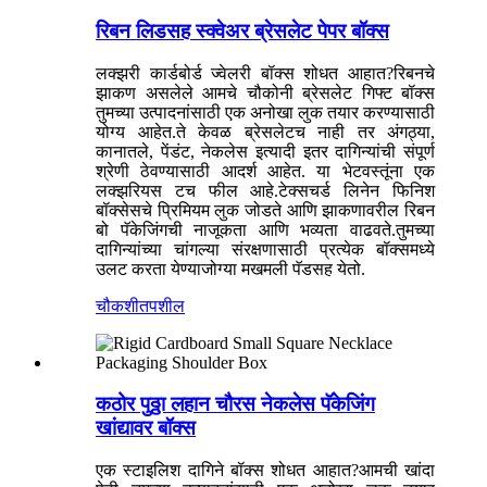
रिबन लिडसह स्क्वेअर ब्रेसलेट पेपर बॉक्स
लक्झरी कार्डबोर्ड ज्वेलरी बॉक्स शोधत आहात?रिबनचे
झाकण असलेले आमचे चौकोनी ब्रेसलेट गिफ्ट बॉक्स
तुमच्या उत्पादनांसाठी एक अनोखा लुक तयार करण्यासाठी
योग्य आहेत.ते केवळ ब्रेसलेटच नाही तर अंगठ्या,
कानातले, पेंडंट, नेकलेस इत्यादी इतर दागिन्यांची संपूर्ण
श्रेणी ठेवण्यासाठी आदर्श आहेत. या भेटवस्तूंना एक
लक्झरियस टच फील आहे.टेक्सचर्ड लिनेन फिनिश
बॉक्सेसचे प्रिमियम लुक जोडते आणि झाकणावरील रिबन
बो पॅकेजिंगची नाजूकता आणि भव्यता वाढवते.तुमच्या
दागिन्यांच्या चांगल्या संरक्षणासाठी प्रत्येक बॉक्समध्ये
उलट करता येण्याजोग्या मखमली पॅडसह येतो.
चौकशी
तपशील
कठोर पुठ्ठा लहान चौरस नेकलेस पॅकेजिंग
खांद्यावर बॉक्स
एक स्टाइलिश दागिने बॉक्स शोधत आहात?आमची खांदा