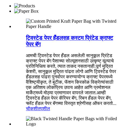
ट्विस्टेड पेपर हँडलसह कस्टम प्रिंटेड क्राफ्ट
पेपर बॅग
आमची ट्विस्टेड पेपर हँडल असलेली सानुकूल प्रिंटेड
क्राफ्ट पेपर बॅग पैशाच्या सोल्यूशनसाठी उत्कृष्ट मूल्याचे
प्रतिनिधित्व करते, त्यात ताकद नसतानाही.पूर्ण मुद्रित
केशरी, सानुकूल मुद्रित पांढरा लोगो आणि ट्विस्टेड पेपर
हँडलसह पांढरा पुनर्वापर करण्यायोग्य क्राफ्ट पेपरमध्ये
वैशिष्ट्यीकृत, ते बुटीक, फॅशन किरकोळ विक्रेत्यांसाठी
एक अतिशय लोकप्रिय उपाय आहेत आणि प्रमोशनल
मार्केटमध्ये मोठ्या प्रमाणावर वापरले जातात.आम्ही
ट्विस्टेड हँडल पेपर कॅरियर बॅग, रिबन हँडल पेपर बॅग,
फ्लॅट हँडल पेपर बॅगच्या विस्तृत श्रेणीसह ऑफर करतो...
चौकशी
तपशील