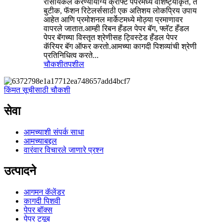
रीसायकल करण्यायोग्य क्राफ्ट पेपरमध्ये वैशिष्ट्यीकृत, ते
बुटीक, फॅशन रिटेलर्ससाठी एक अतिशय लोकप्रिय उपाय
आहेत आणि प्रमोशनल मार्केटमध्ये मोठ्या प्रमाणावर
वापरले जातात.आम्ही रिबन हँडल पेपर बॅग, फ्लॅट हँडल
पेपर बॅगच्या विस्तृत श्रेणीसह ट्विस्टेड हँडल पेपर
कॅरियर बॅग ऑफर करतो.आमच्या कागदी पिशव्यांची श्रेणी
प्रतिनिधित्व करते...
चौकशी
तपशील
किंमत सूचीसाठी चौकशी
सेवा
आमच्याशी संपर्क साधा
आमच्याबद्दल
वारंवार विचारले जाणारे प्रश्न
उत्पादने
आगमन कॅलेंडर
कागदी पिशवी
पेपर बॉक्स
पेपर ट्यूब