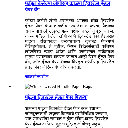
फॉइल केलेल्या लोगोसह काळ्या ट्विस्टेड हँडल
पेपर बॅग
फॉइल केलेले लोगो असलेल्या आमच्या ब्लॅक ट्विस्टेड
हँडल पेपर बॅग्ज ताकदीचा समावेश न करता, पैशाच्या
समाधानासाठी उत्कृष्ट मूल्य दर्शवतात.पूर्ण मुद्रित काळा,
कांस्य फॉइल केलेला लोगो आणि ट्विस्टेड पेपर हँडलसह
पांढर्‍या रीसायकल करण्यायोग्य क्राफ्ट पेपरमध्ये
वैशिष्ट्यीकृत, ते बुटीक, फॅशन रिटेलर्ससाठी अतिशय
लोकप्रिय उपाय आहेत आणि प्रमोशनल मार्केटमध्ये
मोठ्या प्रमाणावर वापरले जातात.आम्ही रिबन हँडल पेपर
बॅग, फ्लॅट हँडल पेपर बॅगच्या विस्तृत श्रेणीसह ट्विस्टेड
हँडल पेपर कॅरियर बॅग ऑफर करतो.
चौकशी
तपशील
पांढर्‍या ट्विस्टेड हँडल पेपर पिशव्या
आमच्‍या पांढर्‍या ट्विस्‍टेड हँडल पेपर बॅग्‍स पैशाच्‍या
सोल्यूशनसाठी उत्‍कृष्‍ट किल्‍याचे प्रतिनिधित्व करतात,
यात सामर्थ्याचा समावेश न होता.मॅचिंग-कलर ट्विस्टेड
पेपर हँडल आणि सानुकूल मुद्रित लोगोसह पांढर्‍या