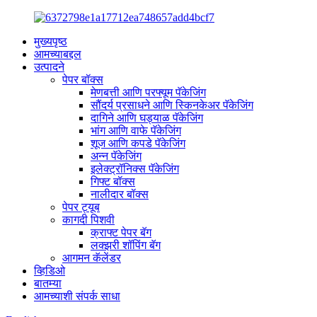
मुख्यपृष्ठ
आमच्याबद्दल
उत्पादने
पेपर बॉक्स
मेणबत्ती आणि परफ्यूम पॅकेजिंग
सौंदर्य प्रसाधने आणि स्किनकेअर पॅकेजिंग
दागिने आणि घड्याळ पॅकेजिंग
भांग आणि वाफे पॅकेजिंग
शूज आणि कपडे पॅकेजिंग
अन्न पॅकेजिंग
इलेक्ट्रॉनिक्स पॅकेजिंग
गिफ्ट बॉक्स
नालीदार बॉक्स
पेपर ट्यूब
कागदी पिशवी
क्राफ्ट पेपर बॅग
लक्झरी शॉपिंग बॅग
आगमन कॅलेंडर
व्हिडिओ
बातम्या
आमच्याशी संपर्क साधा