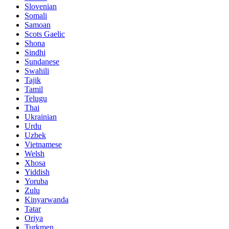
Slovenian
Somali
Samoan
Scots Gaelic
Shona
Sindhi
Sundanese
Swahili
Tajik
Tamil
Telugu
Thai
Ukrainian
Urdu
Uzbek
Vietnamese
Welsh
Xhosa
Yiddish
Yoruba
Zulu
Kinyarwanda
Tatar
Oriya
Turkmen