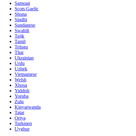
Samoan
Scots Gaelic
Shona
Sindhi
Sundanese
Swahili
Tajik
Tamil
Telugu
Thai
Ukrainian
Urdu
Uzbek
Vietnamese
Welsh
Xhosa
Yiddish
Yoruba
Zulu
Kinyarwanda
Tatar
Oriya
Turkmen
Uyghur