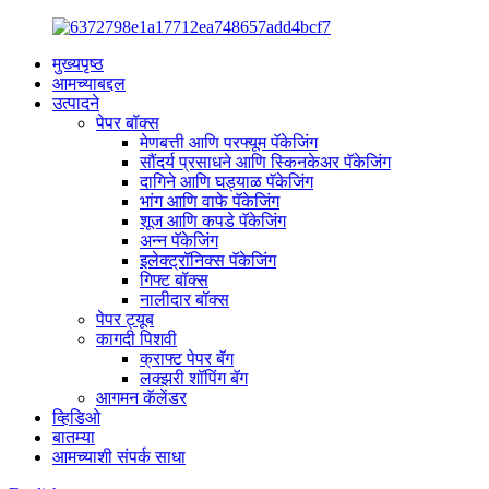
मुख्यपृष्ठ
आमच्याबद्दल
उत्पादने
पेपर बॉक्स
मेणबत्ती आणि परफ्यूम पॅकेजिंग
सौंदर्य प्रसाधने आणि स्किनकेअर पॅकेजिंग
दागिने आणि घड्याळ पॅकेजिंग
भांग आणि वाफे पॅकेजिंग
शूज आणि कपडे पॅकेजिंग
अन्न पॅकेजिंग
इलेक्ट्रॉनिक्स पॅकेजिंग
गिफ्ट बॉक्स
नालीदार बॉक्स
पेपर ट्यूब
कागदी पिशवी
क्राफ्ट पेपर बॅग
लक्झरी शॉपिंग बॅग
आगमन कॅलेंडर
व्हिडिओ
बातम्या
आमच्याशी संपर्क साधा