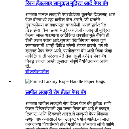
रिबन हँडलसह सानुकूल मुद्रित आर्ट पेपर बॅग
आमच्या मानक लक्झरी पेपरबोर्डच्या तुलनेत हँडलसह आर्ट
पेपर बॅग्समध्ये खूप बारीक पोत असते, जी घनतेने
गुंडाळलेल्या कागदापासून बनवलेली असते.पूर्ण-रंगीत
डिझाईन्स किंवा छायाचित्रे असलेली कलाकृती मुद्रित
केल्या जाऊ शकणार्‍या अतिरिक्त तपशीलांमुळे बॅगची ही
शैली उत्तम पर्याय आहे.तुमच्या पॅकेजिंगच्या गरजा पूर्ण
करण्यासाठी आम्ही विविध श्रेणी ऑफर करतो, मग ती
क्राफ्ट पेपर बॅग्ज असो, प्रमोशनल बॅग असो किंवा जेव्हा
मार्केटिंगसाठी प्रेरणा येते तेव्हा तुम्ही ब्रँडेड पेपर बॅग
निवडू शकता.आम्ही तुम्हाला संपूर्ण वैयक्तिकरण आणि
टी...
चौकशी
तपशील
छापील लक्झरी रोप हँडल पेपर बॅग
आमच्या छापील लक्झरी रोप हँडल पेपर बॅग बुटीक आणि
फॅशन रिटेलर्ससाठी एक उत्तम गिफ्ट बॅग आहे.ते मजबूत,
टिकाऊ आणि टिकणारे आहेत.ते लक्झरी पेपर पिशव्या
म्हणून वापरण्यासाठी एक उत्कृष्ट पर्याय आहेत.या लाल
कागदाच्या पिशवीमध्ये होलोग्राफिक सोन्याचा लोगो आणि