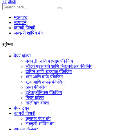
English
मुख्यपृष्ठ
उत्पादने
कागदी पिशवी
लक्झरी शॉपिंग बॅग
श्रेण्या
पेपर बॉक्स
मेणबत्ती आणि परफ्यूम पॅकेजिंग
सौंदर्य प्रसाधने आणि स्किनकेअर पॅकेजिंग
दागिने आणि घड्याळ पॅकेजिंग
भांग आणि वाफे पॅकेजिंग
शूज आणि कपडे पॅकेजिंग
अन्न पॅकेजिंग
इलेक्ट्रॉनिक्स पॅकेजिंग
गिफ्ट बॉक्स
नालीदार बॉक्स
पेपर ट्यूब
कागदी पिशवी
क्राफ्ट पेपर बॅग
लक्झरी शॉपिंग बॅग
आगमन कॅलेंडर