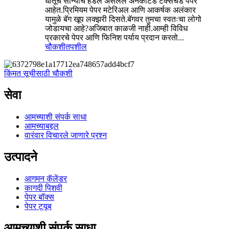
धातूचे सोन्याचे हँडल असलेले अनकोटेड टेक्सचर्ड पेपर
आहेत.प्रिमियम पेपर मटेरिअल आणि आकर्षक अलंकार
यामुळे बॅग खूप लक्झरी दिसते.बॅगवर तुमचा स्वतःचा लोगो
जोडायचा आहे?अजिबात काळजी नाही.आम्ही विविध
प्रकारचे पेपर आणि फिनिश पर्याय प्रदान करतो...
चौकशी
तपशील
किंमत सूचीसाठी चौकशी
सेवा
आमच्याशी संपर्क साधा
आमच्याबद्दल
वारंवार विचारले जाणारे प्रश्न
उत्पादने
आगमन कॅलेंडर
कागदी पिशवी
पेपर बॉक्स
पेपर ट्यूब
आमच्याशी संपर्क साधा