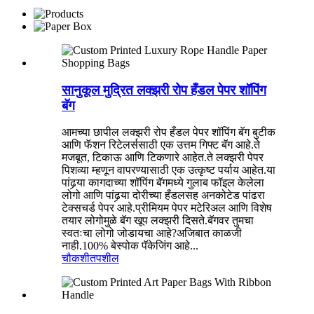
सानुकूल मुद्रित लक्झरी रोप हँडल पेपर शॉपिंग
बॅग
आमच्या छापील लक्झरी रोप हँडल पेपर शॉपिंग बॅग बुटीक
आणि फॅशन रिटेलर्ससाठी एक उत्तम गिफ्ट बॅग आहे.ते
मजबूत, टिकाऊ आणि टिकणारे आहेत.ते लक्झरी पेपर
पिशव्या म्हणून वापरण्यासाठी एक उत्कृष्ट पर्याय आहेत.या
पांढर्‍या कागदाच्या शॉपिंग बॅगमध्ये गुलाब फॉइल केलेला
लोगो आणि पांढर्‍या दोरीच्या हँडलसह अनकोटेड पांढरा
टेक्सचर्ड पेपर आहे.प्रीमियम पेपर मटेरिअल आणि विशेष
तयार लोगोमुळे बॅग खूप लक्झरी दिसते.बॅगवर तुमचा
स्वतःचा लोगो जोडायचा आहे?अजिबात काळजी
नाही.100% बेस्पोक पॅकेजिंग आहे...
चौकशी
तपशील