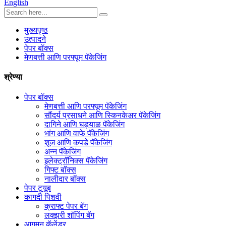
English
मुख्यपृष्ठ
उत्पादने
पेपर बॉक्स
मेणबत्ती आणि परफ्यूम पॅकेजिंग
श्रेण्या
पेपर बॉक्स
मेणबत्ती आणि परफ्यूम पॅकेजिंग
सौंदर्य प्रसाधने आणि स्किनकेअर पॅकेजिंग
दागिने आणि घड्याळ पॅकेजिंग
भांग आणि वाफे पॅकेजिंग
शूज आणि कपडे पॅकेजिंग
अन्न पॅकेजिंग
इलेक्ट्रॉनिक्स पॅकेजिंग
गिफ्ट बॉक्स
नालीदार बॉक्स
पेपर ट्यूब
कागदी पिशवी
क्राफ्ट पेपर बॅग
लक्झरी शॉपिंग बॅग
आगमन कॅलेंडर