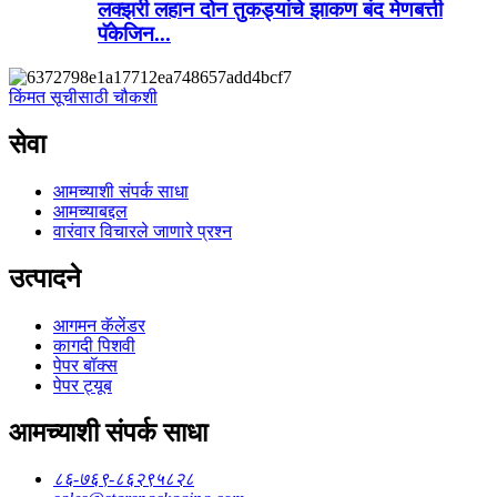
लक्झरी लहान दोन तुकड्यांचे झाकण बंद मेणबत्ती
पॅकेजिन...
किंमत सूचीसाठी चौकशी
सेवा
आमच्याशी संपर्क साधा
आमच्याबद्दल
वारंवार विचारले जाणारे प्रश्न
उत्पादने
आगमन कॅलेंडर
कागदी पिशवी
पेपर बॉक्स
पेपर ट्यूब
आमच्याशी संपर्क साधा
८६-७६९-८६२९५८२८