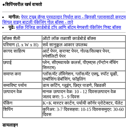
●
शिपिंगवरील खर्च वाचतो
मागील:
पेपर ट्यूब कॅप्स पुरवठादार निर्यात करा - व्हिस्की ग्लाससाठी कस्टम
सिंगल वाइन बाटली पॅकेजिंग गोल बॉक्स - तारे
पुढे:
ब्लॅक रिजिड कार्डबोर्ड टॉप आणि बॉटम मेणबत्ती पॅकेजिंग गिफ्ट बॉक्स
बॉक्स शैली
ऑटो लॉक तळाशी कार्डबोर्ड बॉक्स
परिमाण (L x W x H)
सर्व सानुकूल आकार उपलब्ध
कागद साहित्य
आर्ट पेपर, क्राफ्ट पेपर, गोल्ड/सिल्व्हर पेपर,
स्पेशॅलिटी पेपर
छपाई
प्लेन, सीएमवायके कलर्स, पीएमएस (पॅन्टोन मॅचिंग
सिस्टम)
समाप्त करा
ग्लॉस/मॅट लॅमिनेशन, ग्लॉस/मॅट एक्यू, स्पॉट यूव्ही,
एम्बॉसिंग/डेबॉसिंग, फॉइलिंग
समाविष्ट पर्याय
डाय कटिंग, ग्लूइंग, छिद्र पाडणे, खिडकी
उत्पादन वेळ
मानक उत्पादन वेळ: 10 - 12 दिवस
उत्पादन वेळ
जलद करा: 5 - 9 दिवस
पॅकिंग
K=K मास्टर कार्टन, पर्यायी कॉर्नर प्रोटेक्टर, पॅलेट
शिपिंग
कुरिअर: 3-7 दिवस
हवा: 10-15 दिवस
समुद्र: 30-60
दिवस
डायलाइन