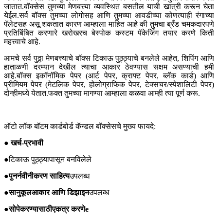
जातात.बॉक्सेस तुमच्या मेणबत्त्या व्यवस्थित बसतील याची खात्री करून घेता
येईल.सर्व बॉक्स तुमच्या लोगोसह आणि तुमच्या आवडीच्या कोणत्याही रंगाच्या
पॅलेटसह असू शकतात कारण आम्हाला माहित आहे की तुमचा ब्रँड चमकदारपणे
प्रतिबिंबित करणारे खरोखरच बेस्पोक कस्टम पॅकेजिंग तयार करणे किती
महत्त्वाचे आहे.
आमचे सर्व पुठ्ठा मेणबत्त्याचे बॉक्स टिकाऊ पुठ्ठ्याचे बनलेले आहेत, शिपिंग आणि
हाताळणी दरम्यान देखील त्याचा आकार ठेवण्यास सक्षम असण्याची हमी
आहे.बॉक्स इकॉनॉमिक पेपर (आर्ट पेपर, क्राफ्ट पेपर, ब्लॅक कार्ड) आणि
प्रीमियम पेपर (मेटलिक पेपर, होलोग्राफिक पेपर, टेक्सचर/स्पेशालिटी पेपर)
दोन्हीमध्ये येतात.फक्त तुमच्या मागण्या आम्हाला कळवा आम्ही त्या पूर्ण करू.
ऑटो लॉक बॉटम कार्डबोर्ड कॅन्डल बॉक्सेसचे मुख्य फायदे:
● खर्च-प्रभावी
●
टिकाऊ पुठ्ठ्यापासून बनविलेले
●
पुनर्नवीनीकरण साहित्य
उपलब्ध
●
सानुकूल
आकार आणि डिझाइन
उपलब्ध
●
सोपे
करण्यासाठी
एकत्र करणे
e