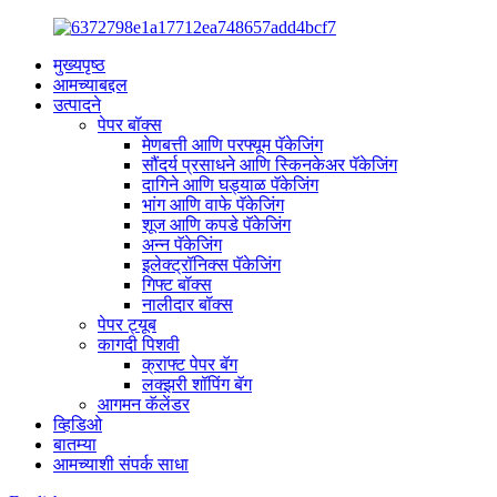
मुख्यपृष्ठ
आमच्याबद्दल
उत्पादने
पेपर बॉक्स
मेणबत्ती आणि परफ्यूम पॅकेजिंग
सौंदर्य प्रसाधने आणि स्किनकेअर पॅकेजिंग
दागिने आणि घड्याळ पॅकेजिंग
भांग आणि वाफे पॅकेजिंग
शूज आणि कपडे पॅकेजिंग
अन्न पॅकेजिंग
इलेक्ट्रॉनिक्स पॅकेजिंग
गिफ्ट बॉक्स
नालीदार बॉक्स
पेपर ट्यूब
कागदी पिशवी
क्राफ्ट पेपर बॅग
लक्झरी शॉपिंग बॅग
आगमन कॅलेंडर
व्हिडिओ
बातम्या
आमच्याशी संपर्क साधा