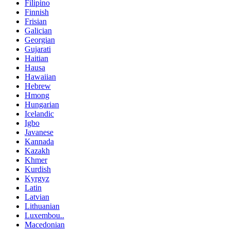
Filipino
Finnish
Frisian
Galician
Georgian
Gujarati
Haitian
Hausa
Hawaiian
Hebrew
Hmong
Hungarian
Icelandic
Igbo
Javanese
Kannada
Kazakh
Khmer
Kurdish
Kyrgyz
Latin
Latvian
Lithuanian
Luxembou..
Macedonian