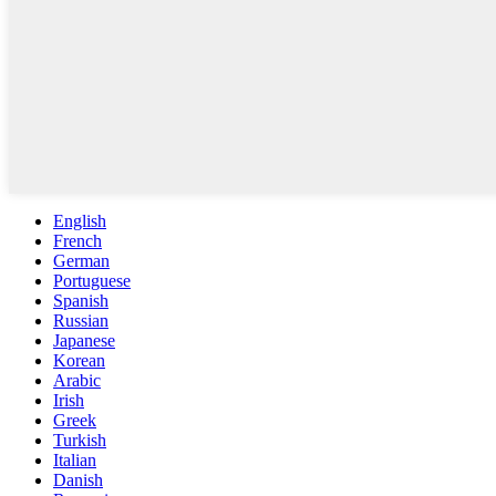
English
French
German
Portuguese
Spanish
Russian
Japanese
Korean
Arabic
Irish
Greek
Turkish
Italian
Danish