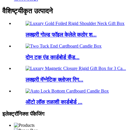
वैशिष्ट्यीकृत उत्पादने
लक्झरी गोल्ड फॉइल केलेले कठोर श...
दोन टक एंड कार्डबोर्ड कॅंड...
लक्झरी मॅग्नेटिक क्लोजर रिग...
ऑटो लॉक तळाशी कार्डबोर्ड ...
इलेक्ट्रॉनिक्स पॅकेजिंग