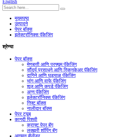
English
मुख्यपृष्ठ
उत्पादने
पेपर बॉक्स
इलेक्ट्रॉनिक्स पॅकेजिंग
श्रेण्या
पेपर बॉक्स
मेणबत्ती आणि परफ्यूम पॅकेजिंग
सौंदर्य प्रसाधने आणि स्किनकेअर पॅकेजिंग
दागिने आणि घड्याळ पॅकेजिंग
भांग आणि वाफे पॅकेजिंग
शूज आणि कपडे पॅकेजिंग
अन्न पॅकेजिंग
इलेक्ट्रॉनिक्स पॅकेजिंग
गिफ्ट बॉक्स
नालीदार बॉक्स
पेपर ट्यूब
कागदी पिशवी
क्राफ्ट पेपर बॅग
लक्झरी शॉपिंग बॅग
आगमन कॅलेंडर