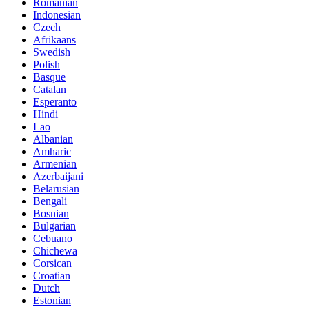
Romanian
Indonesian
Czech
Afrikaans
Swedish
Polish
Basque
Catalan
Esperanto
Hindi
Lao
Albanian
Amharic
Armenian
Azerbaijani
Belarusian
Bengali
Bosnian
Bulgarian
Cebuano
Chichewa
Corsican
Croatian
Dutch
Estonian