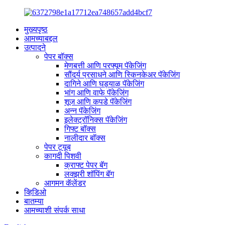
मुख्यपृष्ठ
आमच्याबद्दल
उत्पादने
पेपर बॉक्स
मेणबत्ती आणि परफ्यूम पॅकेजिंग
सौंदर्य प्रसाधने आणि स्किनकेअर पॅकेजिंग
दागिने आणि घड्याळ पॅकेजिंग
भांग आणि वाफे पॅकेजिंग
शूज आणि कपडे पॅकेजिंग
अन्न पॅकेजिंग
इलेक्ट्रॉनिक्स पॅकेजिंग
गिफ्ट बॉक्स
नालीदार बॉक्स
पेपर ट्यूब
कागदी पिशवी
क्राफ्ट पेपर बॅग
लक्झरी शॉपिंग बॅग
आगमन कॅलेंडर
व्हिडिओ
बातम्या
आमच्याशी संपर्क साधा