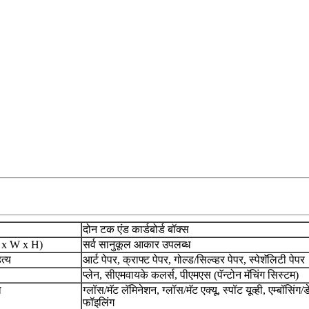
दोन टक एंड कार्डबोर्ड बॉक्स
 x W x H)
सर्व सानुकूल आकार उपलब्ध
त्य
आर्ट पेपर, क्राफ्ट पेपर, गोल्ड/सिल्व्हर पेपर, स्पेशॅलिटी पेपर
प्लेन, सीएमवायके कलर्स, पीएमएस (पॅन्टोन मॅचिंग सिस्टम)
ा
ग्लॉस/मॅट लॅमिनेशन, ग्लॉस/मॅट एक्यू, स्पॉट यूव्ही, एम्बॉसिंग/ड
फॉइलिंग