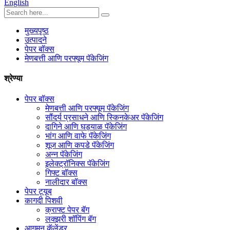
English
मुख्यपृष्ठ
उत्पादने
पेपर बॉक्स
मेणबत्ती आणि परफ्यूम पॅकेजिंग
श्रेण्या
पेपर बॉक्स
मेणबत्ती आणि परफ्यूम पॅकेजिंग
सौंदर्य प्रसाधने आणि स्किनकेअर पॅकेजिंग
दागिने आणि घड्याळ पॅकेजिंग
भांग आणि वाफे पॅकेजिंग
शूज आणि कपडे पॅकेजिंग
अन्न पॅकेजिंग
इलेक्ट्रॉनिक्स पॅकेजिंग
गिफ्ट बॉक्स
नालीदार बॉक्स
पेपर ट्यूब
कागदी पिशवी
क्राफ्ट पेपर बॅग
लक्झरी शॉपिंग बॅग
आगमन कॅलेंडर