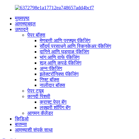
मुख्यपृष्ठ
आमच्याबद्दल
उत्पादने
पेपर बॉक्स
मेणबत्ती आणि परफ्यूम पॅकेजिंग
सौंदर्य प्रसाधने आणि स्किनकेअर पॅकेजिंग
दागिने आणि घड्याळ पॅकेजिंग
भांग आणि वाफे पॅकेजिंग
शूज आणि कपडे पॅकेजिंग
अन्न पॅकेजिंग
इलेक्ट्रॉनिक्स पॅकेजिंग
गिफ्ट बॉक्स
नालीदार बॉक्स
पेपर ट्यूब
कागदी पिशवी
क्राफ्ट पेपर बॅग
लक्झरी शॉपिंग बॅग
आगमन कॅलेंडर
व्हिडिओ
बातम्या
आमच्याशी संपर्क साधा