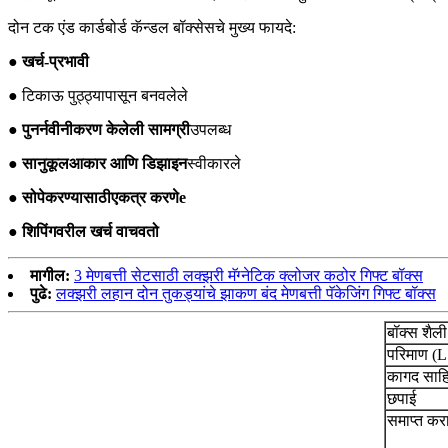
दोन टक एंड कार्डबोर्ड कॅन्डल बॉक्सेसचे मुख्य फायदे:
● खर्च-प्रभावी
● टिकाऊ पुठ्ठ्यापासून बनवलेले
● पुनर्नवीनीकरण केलेली सामग्री
उपलब्ध
● सानुकूल
आकार आणि डिझाइन
स्वीकारले
● सोपे
करण्यासाठी
एकत्र करणे
e
● शिपिंगवरील खर्च वाचवतो
मागील:
3 मेणबत्ती सेटसाठी लक्झरी मॅग्नेटिक क्लोजर कठोर गिफ्ट बॉक्स
पुढे:
लक्झरी लहान दोन तुकड्यांचे झाकण बंद मेणबत्ती पॅकेजिंग गिफ्ट बॉक्स
बॉक्स शैली
परिमाण (L
कागद साहि
छपाई
समाप्त कर