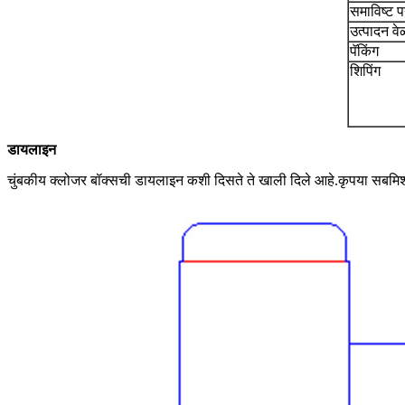
समाविष्ट पर
उत्पादन वे
पॅकिंग
शिपिंग
डायलाइन
चुंबकीय क्लोजर बॉक्सची डायलाइन कशी दिसते ते खाली दिले आहे.कृपया सबमि