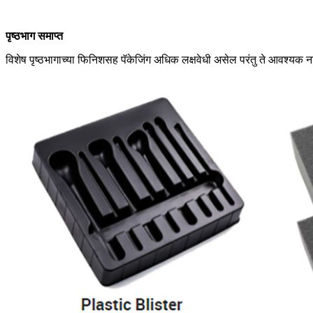
पृष्ठभाग समाप्त
विशेष पृष्ठभागाच्या फिनिशसह पॅकेजिंग अधिक लक्षवेधी असेल परंतु ते आवश्यक ना