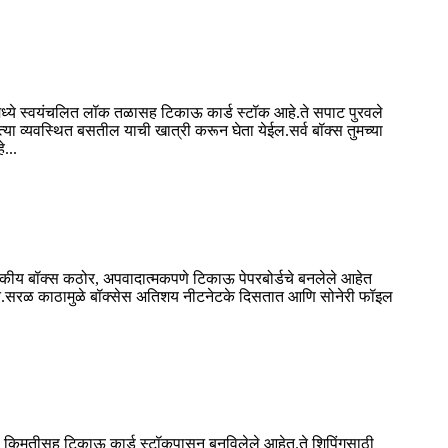
समध्ये स्वयंचलित लॉक तळासह टिकाऊ कार्ड स्टॉक आहे.ते सपाट पुरवले
या व्यवस्थित बसतील याची खात्री करून घेता येईल.सर्व बॉक्स तुमच्या
...
ंबकीय बॉक्स कठोर, अपवादात्मकपणे टिकाऊ पेपरबोर्डचे बनलेले आहेत
म आहेत.सरळ काठामुळे बॉक्सेस अतिशय नीटनेटके दिसतात आणि सोनेरी फॉइल
ेने कमी किमतीसह टिकाऊ कार्ड स्टॉकपासून बनविलेले आहेत.ते शिपिंगसाठी