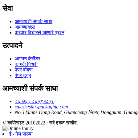
सेवा
आमच्याशी संपर्क साधा
आमच्याबद्दल
वारंवार विचारले जाणारे प्रश्न
उत्पादने
आगमन कॅलेंडर
कागदी पिशवी
पेपर बॉक्स
पेपर ट्यूब
आमच्याशी संपर्क साधा
८६-७६९-८६२९५८२८
sales@starspackaging.com
No.3 Yunhe Dong Road, Guancheng जिल्हा, Dongguan, Guang
© कॉपीराइट 20102022 : सर्व हक्क राखीव.
ई - मेल पाठवा