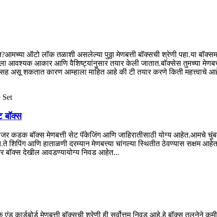
त?आमच्या ऑटो लॉक तळाशी असलेल्या पुठ्ठा मेणबत्ती बॉक्सची श्रेणी पहा.या बॉक्
ा आवश्यक आकार आणि वैशिष्ट्यांनुसार तयार केली जातात.बॉक्सेस तुमच्या मेणबत्त्
टसह असू शकतात कारण आम्हाला माहित आहे की टी तयार करणे किती महत्त्वाचे आहे
ट बॉक्स
लोजर कडक बॉक्स मेणबत्ती सेट पॅकेजिंग आणि जाहिरातीसाठी योग्य आहेत.आमचे चु
त.ते शिपिंग आणि हाताळणी दरम्यान मेणबत्त्या चांगल्या स्थितीत ठेवण्यास सक्ष
र बॉक्स देखील आवडण्यायोग्य निवड आहेत...
 टक एंड कार्डबोर्ड मेणबत्ती बॉक्सची श्रेणी ही सर्वोत्तम निवड आहे.हे बॉक्स तुलन