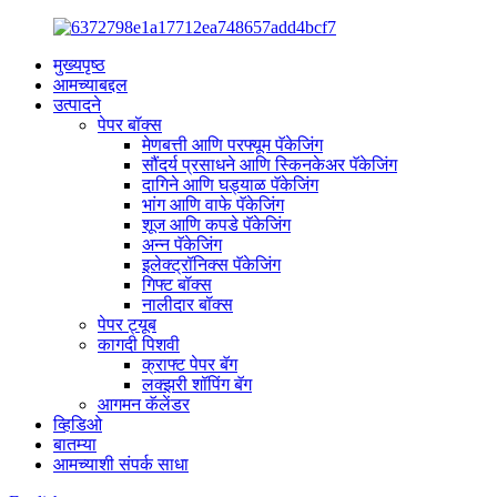
मुख्यपृष्ठ
आमच्याबद्दल
उत्पादने
पेपर बॉक्स
मेणबत्ती आणि परफ्यूम पॅकेजिंग
सौंदर्य प्रसाधने आणि स्किनकेअर पॅकेजिंग
दागिने आणि घड्याळ पॅकेजिंग
भांग आणि वाफे पॅकेजिंग
शूज आणि कपडे पॅकेजिंग
अन्न पॅकेजिंग
इलेक्ट्रॉनिक्स पॅकेजिंग
गिफ्ट बॉक्स
नालीदार बॉक्स
पेपर ट्यूब
कागदी पिशवी
क्राफ्ट पेपर बॅग
लक्झरी शॉपिंग बॅग
आगमन कॅलेंडर
व्हिडिओ
बातम्या
आमच्याशी संपर्क साधा