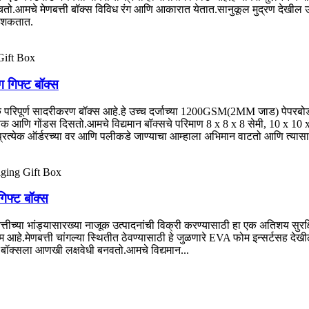
चतो.आमचे मेणबत्ती बॉक्स विविध रंग आणि आकारात येतात.सानुकूल मुद्रण देखील उपलब्ध
ऊ शकतात.
ग गिफ्ट बॉक्स
क परिपूर्ण सादरीकरण बॉक्स आहे.हे उच्च दर्जाच्या 1200GSM(2MM जाड) पेपरबोर्डच
चिक आणि गोंडस दिसतो.आमचे विद्यमान बॉक्सचे परिमाण 8 x 8 x 8 सेमी, 10 x 10 x 
येक ऑर्डरच्‍या वर आणि पलीकडे जाण्‍याचा आम्‍हाला अभिमान वाटतो आणि त्‍यासाठी 
गिफ्ट बॉक्स
णबत्तीच्या भांड्यासारख्या नाजूक उत्पादनांची विक्री करण्यासाठी हा एक अतिशय सु
आहे.मेणबत्ती चांगल्या स्थितीत ठेवण्यासाठी हे जुळणारे EVA फोम इन्सर्टसह देखील
 बॉक्सला आणखी लक्षवेधी बनवतो.आमचे विद्यमान...