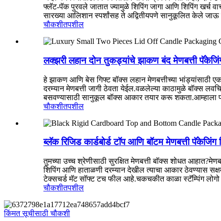
फ्लॅट-पॅक पुरवले जातात ज्यामुळे शिपिंग जागा आणि शिपिंग खर्च वा
सारख्या आलिशान स्पर्शांसह ते अद्वितीयपणे सानुकूलित केले जा
चौकशी
तपशील
लक्झरी लहान दोन तुकड्यांचे झाकण बंद मेणबत्ती पॅकेजिं
हे झाकण आणि बेस गिफ्ट बॉक्स लहान मेणबत्तीच्या भांड्यांसाठी ए
दरम्यान मेणबत्ती जागी ठेवता येईल.वळलेल्या काठामुळे बॉक्स लव
बसवण्यासाठी सानुकूल बॉक्स आकार तयार करू शकता.आम्‍हाला प्रत्‍
चौकशी
तपशील
ब्लॅक रिजिड कार्डबोर्ड टॉप आणि बॉटम मेणबत्ती पॅकेजिंग 
तुमच्या उच्च श्रेणीसाठी सुरक्षित मेणबत्ती बॉक्स शोधत आहात?मे
शिपिंग आणि हाताळणी दरम्यान देखील त्याचा आकार ठेवण्यास सक्षम 
टेक्सचर्ड मॅट सॉफ्ट टच फील आहे.चकचकीत काळा स्टॅम्पिंग लोगो
चौकशी
तपशील
किंमत सूचीसाठी चौकशी