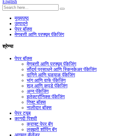
English
मुख्यपृष्ठ
उत्पादने
पेपर बॉक्स
मेणबत्ती आणि परफ्यूम पॅकेजिंग
श्रेण्या
पेपर बॉक्स
मेणबत्ती आणि परफ्यूम पॅकेजिंग
सौंदर्य प्रसाधने आणि स्किनकेअर पॅकेजिंग
दागिने आणि घड्याळ पॅकेजिंग
भांग आणि वाफे पॅकेजिंग
शूज आणि कपडे पॅकेजिंग
अन्न पॅकेजिंग
इलेक्ट्रॉनिक्स पॅकेजिंग
गिफ्ट बॉक्स
नालीदार बॉक्स
पेपर ट्यूब
कागदी पिशवी
क्राफ्ट पेपर बॅग
लक्झरी शॉपिंग बॅग
आगमन कॅलेंडर