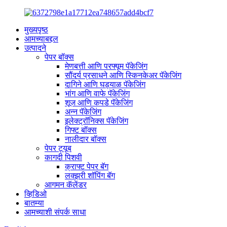
मुख्यपृष्ठ
आमच्याबद्दल
उत्पादने
पेपर बॉक्स
मेणबत्ती आणि परफ्यूम पॅकेजिंग
सौंदर्य प्रसाधने आणि स्किनकेअर पॅकेजिंग
दागिने आणि घड्याळ पॅकेजिंग
भांग आणि वाफे पॅकेजिंग
शूज आणि कपडे पॅकेजिंग
अन्न पॅकेजिंग
इलेक्ट्रॉनिक्स पॅकेजिंग
गिफ्ट बॉक्स
नालीदार बॉक्स
पेपर ट्यूब
कागदी पिशवी
क्राफ्ट पेपर बॅग
लक्झरी शॉपिंग बॅग
आगमन कॅलेंडर
व्हिडिओ
बातम्या
आमच्याशी संपर्क साधा