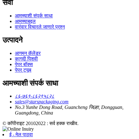
सेवा
आमच्याशी संपर्क साधा
आमच्याबद्दल
वारंवार विचारले जाणारे प्रश्न
उत्पादने
आगमन कॅलेंडर
कागदी पिशवी
पेपर बॉक्स
पेपर ट्यूब
आमच्याशी संपर्क साधा
८६-७६९-८६२९५८२८
sales@starspackaging.com
No.3 Yunhe Dong Road, Guancheng जिल्हा, Dongguan,
Guangdong, China
© कॉपीराइट 20102022 : सर्व हक्क राखीव.
ई - मेल पाठवा