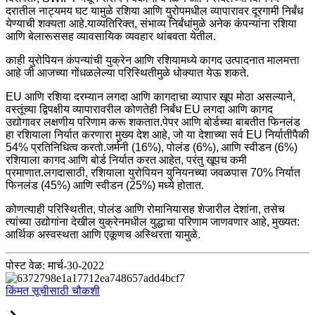
दरातील नाट्यमय घट यामुळे रशिया आणि युरोपमधील व्यापारावर दूरगामी निर्बंध
येण्याची शक्यता आहे.याव्यतिरिक्त, संभाव्य निर्बंधांमुळे अनेक कंपन्यांना रशिया
आणि बेलारूससह व्यावसायिक व्यवहार थांबवता येतील.
काही युरोपियन कंपन्यांची युक्रेन आणि रशियामध्ये कागद उत्पादनात मालमत्ता
आहे जी आजच्या गोंधळलेल्या परिस्थितीमुळे धोक्यात येऊ शकते.
EU आणि रशिया दरम्यान लगदा आणि कागदाचा व्यापार खूप मोठा असल्याने,
वस्तूंच्या द्विपक्षीय व्यापारावरील कोणतेही निर्बंध EU लगदा आणि कागद
उद्योगावर लक्षणीय परिणाम करू शकतात.पेपर आणि बोर्डच्या बाबतीत फिनलंड
हा रशियाला निर्यात करणारा मुख्य देश आहे, जो या देशाच्या सर्व EU निर्यातीपैकी
54% प्रतिनिधित्व करतो.जर्मनी (16%), पोलंड (6%), आणि स्वीडन (6%)
रशियाला कागद आणि बोर्ड निर्यात करत आहेत, परंतु खूपच कमी
प्रमाणात.लगदासाठी, रशियाला युरोपियन युनियनच्या जवळपास 70% निर्यात
फिनलंड (45%) आणि स्वीडन (25%) मध्ये होतात.
कोणत्याही परिस्थितीत, पोलंड आणि रोमानियासह शेजारील देशांना, तसेच
त्यांच्या उद्योगांना देखील युक्रेनमधील युद्धाचा परिणाम जाणवणार आहे, मुख्यत:
आर्थिक अस्वस्थता आणि एकूणच अस्थिरता यामुळे.
पोस्ट वेळ: मार्च-30-2022
किंमत सूचीसाठी चौकशी