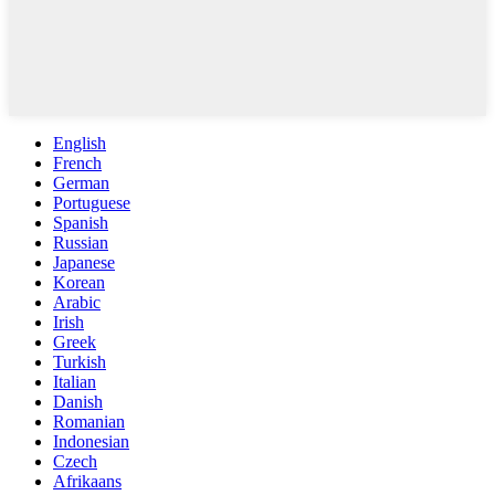
English
French
German
Portuguese
Spanish
Russian
Japanese
Korean
Arabic
Irish
Greek
Turkish
Italian
Danish
Romanian
Indonesian
Czech
Afrikaans